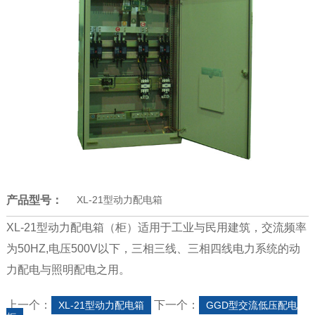
产品型号：
XL-21型动力配电箱
XL-21型动力配电箱（柜）适用于工业与民用建筑，交流频率
为50HZ,电压500V以下，三相三线、三相四线电力系统的动
力配电与照明配电之用。
上一个：
下一个：
XL-21型动力配电箱
GGD型交流低压配电