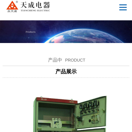
leyu·乐鱼（中国）体育官方网站
产品中
PRODUCT
产品展示