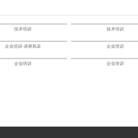
技术培训
技术培训
企业培训-讲师风采
企业培训
企业培训
企业培训