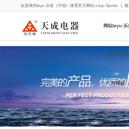
leyu·乐鱼（中国）体育官方网站
欢迎来到leyu·乐鱼（中国）体育官方网站-Leyu Sports |
网站leyu·
（中国）体
方网站