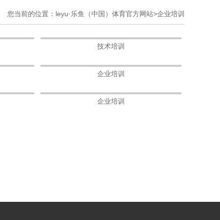
您当前的位置：
leyu·乐鱼（中国）体育官方网站>
企业培训
技术培训
企业培训
企业培训